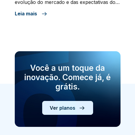
evolução do mercado e das expectativas dos
consumidores, especialmente no contexto do
Leia mais
crescimento do modelo de negócios baseado
em assinaturas, como o Software as a
Service (SaaS). Originada na última década,
essa função surgiu da necessidade das
empresas garantirem que […]
Você a um toque da
inovação. Comece já, é
grátis.
Ver planos