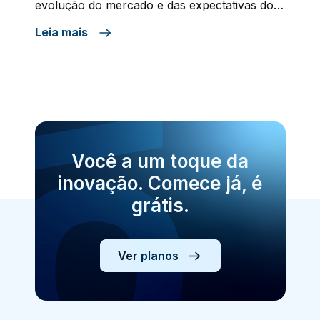
evolução do mercado e das expectativas dos
consumidores, especialmente no contexto do
Leia mais
crescimento do modelo de negócios baseado
em assinaturas, como o Software as a
Service (SaaS). Originada na última década,
essa função surgiu da necessidade das
empresas garantirem que […]
Você a um toque da
inovação. Comece já, é
grátis.
Ver planos