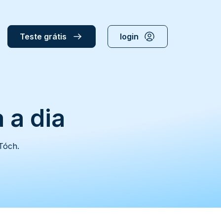
Teste grátis
login
 a dia
Tóch.