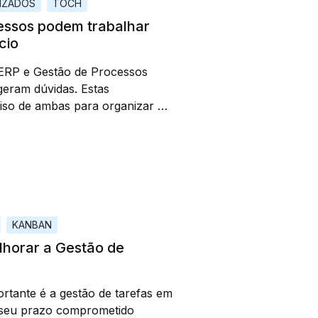
LIZADOS
TÓCH
essos podem trabalhar
cio
ERP e Gestão de Processos
geram dúvidas. Estas
so de ambas para organizar a
ecessito implementar uma
o de hoje tem o objetivo de
KANBAN
horar a Gestão de
rtante é a gestão de tarefas em
 seu prazo comprometido