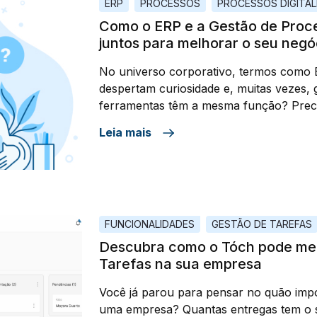
ERP
PROCESSOS
PROCESSOS DIGITA
Como o ERP e a Gestão de Proc
juntos para melhorar o seu negó
No universo corporativo, termos como 
despertam curiosidade e, muitas vezes, 
ferramentas têm a mesma função? Preci
minha empresa? Se já utilizo um ERP, n
Leia mais
solução de gestão de processos? O artig
responder a essas […]
FUNCIONALIDADES
GESTÃO DE TAREFAS
Descubra como o Tóch pode mel
Tarefas na sua empresa
Você já parou para pensar no quão impo
uma empresa? Quantas entregas tem o