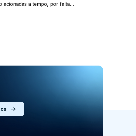
 acionadas a tempo, por falta
ue precisam ser executadas ou
 tomar o […]
nos