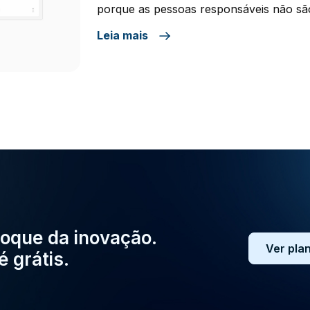
porque as pessoas responsáveis não são
de visibilidade de todas as atividades q
Leia mais
ainda porque a urgência de hoje tende a
oque da inovação.
Ver pla
é grátis.