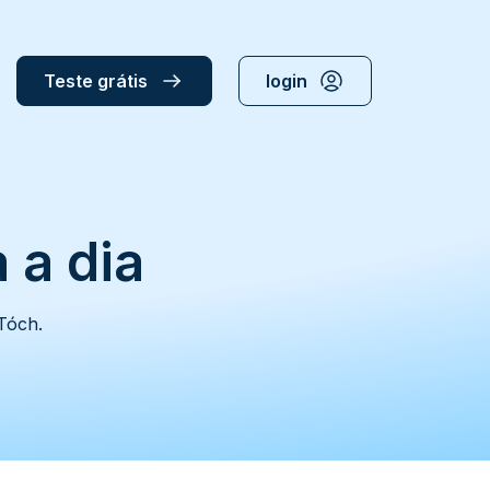
Teste grátis
login
 a dia
Tóch.