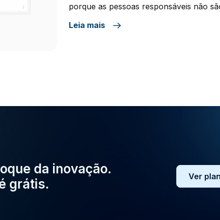
porque as pessoas responsáveis não são
de visibilidade de todas as atividades q
Leia mais
ainda porque a urgência de hoje tende a
oque da inovação.
Ver pla
é grátis.