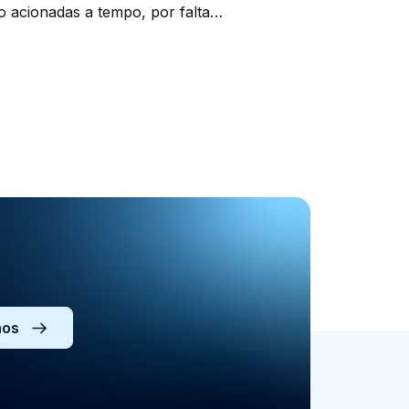
 acionadas a tempo, por falta
ue precisam ser executadas ou
 tomar o […]
nos