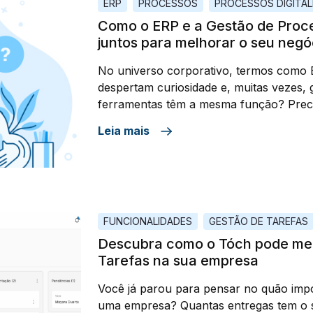
ERP
PROCESSOS
PROCESSOS DIGITA
Como o ERP e a Gestão de Proc
juntos para melhorar o seu negó
No universo corporativo, termos como 
despertam curiosidade e, muitas vezes, 
ferramentas têm a mesma função? Preci
minha empresa? Se já utilizo um ERP, n
Leia mais
solução de gestão de processos? O artig
responder a essas […]
FUNCIONALIDADES
GESTÃO DE TAREFAS
Descubra como o Tóch pode mel
Tarefas na sua empresa
Você já parou para pensar no quão impo
uma empresa? Quantas entregas tem o