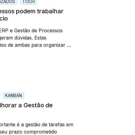
LIZADOS
TÓCH
essos podem trabalhar
cio
ERP e Gestão de Processos
geram dúvidas. Estas
so de ambas para organizar a
ecessito implementar uma
o de hoje tem o objetivo de
KANBAN
horar a Gestão de
rtante é a gestão de tarefas em
 seu prazo comprometido