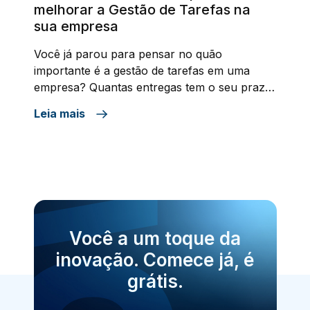
melhorar a Gestão de Tarefas na
sua empresa
Você já parou para pensar no quão
importante é a gestão de tarefas em uma
empresa? Quantas entregas tem o seu prazo
comprometido porque as pessoas
Leia mais
responsáveis não são acionadas a tempo, por
falta de visibilidade de todas as atividades que
precisam ser executadas ou ainda porque a
urgência de hoje tende a tomar o […]
Você a um toque da
inovação. Comece já, é
grátis.