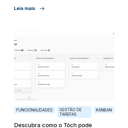
ferramentas têm a mesma função? Preciso
Leia mais
de ambas para organizar a minha empresa?
Se já utilizo um ERP, necessito implementar
uma solução de gestão de processos? O
artigo de hoje tem o objetivo de responder a
essas […]
GESTÃO DE
FUNCIONALIDADES
KANBAN
TAREFAS
Descubra como o Tóch pode